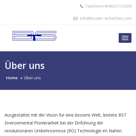
Skip
Telefone+49 89 21112309
to
content
info@bruder-sicherheit.com
Togg
navi
Über uns
Home
Über uns
Ausgestattet mit der Vision für eine bessere Welt, leistete BST
Environmental Pionierarbeit bei der Einführung der
revolutionären Umkehrosmose (RO) Technologie im Nahen