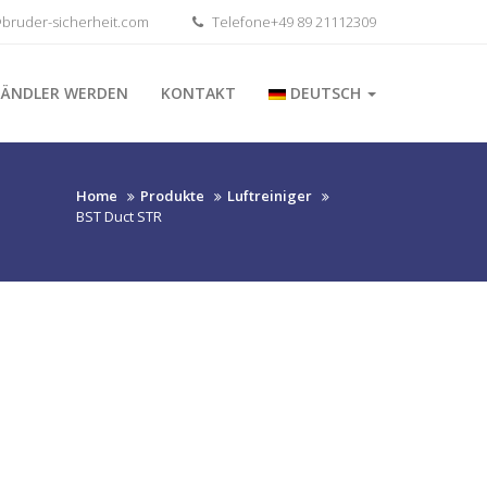
bruder-sicherheit.com
Telefone+49 89 21112309
HÄNDLER WERDEN
KONTAKT
DEUTSCH
Home
Produkte
Luftreiniger
BST Duct STR