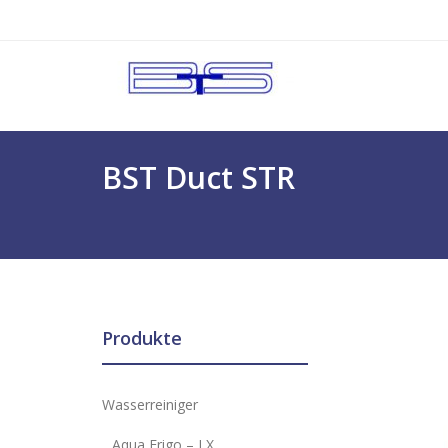
Skip
to
content
BST Duct STR
Produkte
Wasserreiniger
Aqua Frigo – LX